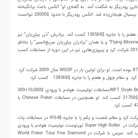
وانایی رودریگِز به شگفت آمد. به گفته‌ی او” اَلکس باعث برانگیخته
شدن حسادت در همه بجز من شد.” او از بازی خارق‌العاده‌ی بازیکن بیسبال هیجان‌زده شد. الکس رودریگِز با حدود $20000 توانست
او در مسابقات WSOP سال2009 شرکت کرد و توانست مقام چهل و هفتم را با جایزه $138568 کسب کند. برادرش “دَن بیلزِریان” نیز
در این مسابقات شرکت کرد. نورمن چاد به آن‌ها لقب ” Flying Bilzerian Brothers” و یا همان “برادران بیلزِریان سریع‌السیر” را بخاطر
اجرای عالیشان در این تورنومنت داد. او همچنین در WSOP سال 2010 شرکت کرد و پیروزی‌هایی نیز در این دوره از مسابقات کسب
بهترین برد او از کش‌گیم‌ها، $344520 و میزان کل بردهایش $877687 بوده است. او برای اولین بار در WSOP سال 2009 شرکت کرد.
در سال 2013 او در WPT Doyle Brunson Five Diamond World Poker Classicمسابقات نولیمیت هولدم با ورودی $10,000+300
لاس وگاس شرکت کرد. و توانست مقام چهل و چهارم را با جایزه $21700 کسب کند. او همچنین در مسابقات Chinese Poker با
در سال 2014، او در چهل و پنجمین مسابقات WSOP لاس‌وگاس شرکت کرد و مقام شصت و یکم را با جایزه $4164 در مسابقات پات
لیمیت اوماها با ورودی $1500 مسابقه شماره 37، کسب کرد. او با شرکت در Super High Roller تورنومنت نولیمیت هولدم با ورودی
$100000+2000 توانست مقام هفتم را با جایزه‌ی $344,520 کسب کند. سپس با شرکت در World Poker Tour Five Diamond