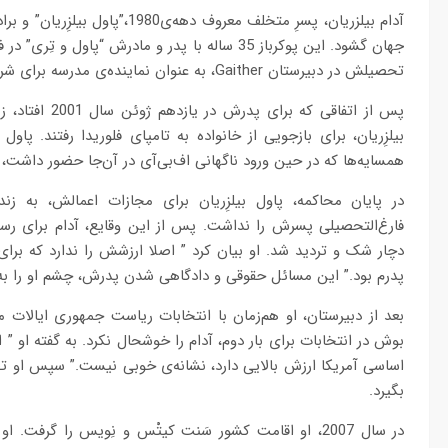
جهان گشود. این پوکرباز 35 ساله با پدر و مادرش “
تحصیلش در دبیرستان Gaither، به عنوان نماینده‌ی مدرسه برای شرکت در مسابقات تنیس انتخاب شد.
پس از اتفاقی ک
بیلزِریان، برای بازجویی از خانواده به تامپای فلوریدا رفتند. پاو
همسایه‌ها که در حین ورود ناگهانی اف‌بی‌آی در آن‌جا حضور داشت
در پایان محاکمه، پاول بیلزِریان برای مجازات اعمالش، به ز
دچار شک و تردید شد. او بیان کرد ” اصلا ارزشش را ندارد که بر
پدرم بود.” این مسائل حقوقی و دادگاهی شدن پدرش، چشم او را به 
بوش در انتخابات برای بار دوم، آدام را خوشحال نکرد. به گفته او ”
اساسی آمریکا ارزش بالایی دارد، نشانه‌ی خوبی نیست.” سپس او تص
بگیرد.
در سال 2007، او اقامت کشور سَنت کیتْس و نِویس را گرف