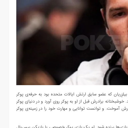
یلزِریان که عضو سابق ارتش ایالات متحده بود به حرفه‌ی پوکر
 را که عضو ارتش Green Beret شود، رها کرد. خوشبختانه برادرش قبل از او به پوکر روی آورد و در دنیای پوکر
ادرش آموخت. و توانست توانایی و مهارت خود را در زمینه‌ی پوکر
ازی‌ها برنده شود. او یک بازی پوکر خصوصی با بازیکن بیس‌بال