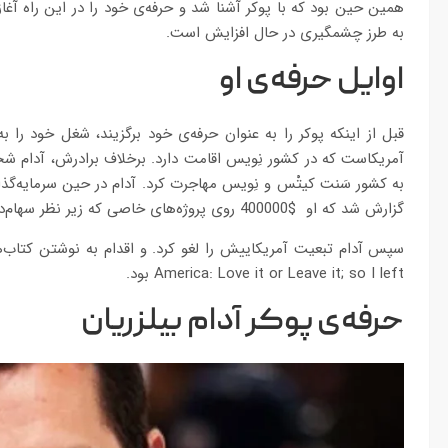
همین حین بود که با پوکر آشنا شد و حرفه‌ی خود را در این راه آغا
به طرز چشمگیری در حال افزایش است.
اوایل حرفه‌ی او
قبل از اینکه پوکر را به عنوان حرفه‌ی خود برگزیند، شغل خود را ب
به کشور سَنت کیتْس و نِویس مهاجرت کرد. آدام در حین سرمایه‌گذار
گزارش شد که او $400000 روی پروژه‌های خاصی که زیر نظر سهام‌داران هتل Marriott اجرا می‌شد، سرمایه‌گذاری کرد.
سپس آدام تبعیت آمریکاییش را لغو کرد. و اقدام به نوشتن کتاب‌
America: Love it or Leave it; so I left بود.
حرفه‌ی پوکر آدام بیلزریان