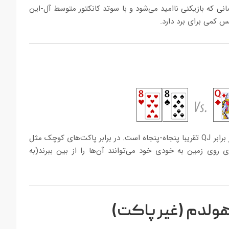
نی که بازیکنی ناامید می‌شود و با سوتد کانکتور متوسط آل-این
این حالت تا حد زیادی شبیه به پرتاب سکه است. احتمال برد 88 در برابر QJ تقریبا پنجاه-پنجاه است. در برابر پاکت‌های کوچک مثل
ت‌های روی زمین به خودی خود می‌توانند آن‌ها را از بین ببرند(به
هولدم (غیر پاکت)