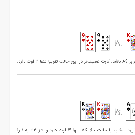
این حالت کلاسیک نیز در بسیاری از مواقع در پوکر به چشم می‌خورد. مشابه با حالت بالا AK تنها ۳ اوت دارد و آدز ۲.۳-به-۱ را