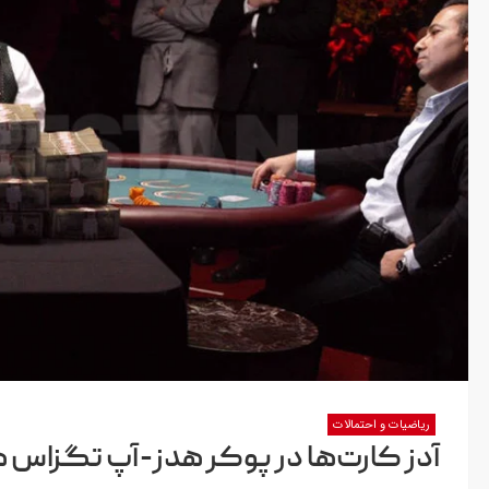
ریاضیات و احتمالات
آدز کارت‌ها در پوکر هدز-آپ تگزاس 