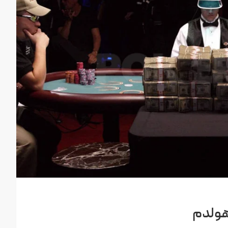
هولدم