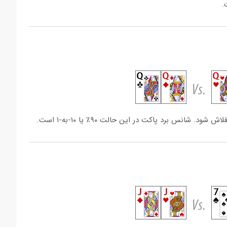
.
 شانس برد پاکت در این حالت ۹۰٪ یا ۱۰-به-۱ است.