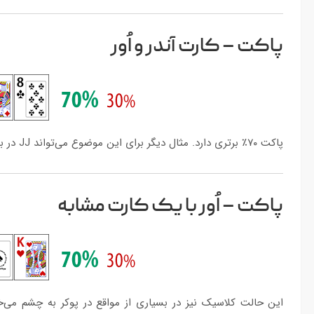
پاکت – کارت آندر و اُور
پاکت ۷۰٪ برتری دارد. مثال دیگر برای این موضوع می‌تواند JJ در برابر A9 باشد. کارت ضعیف‌تر در این حالت تقریبا تنها ۳ اوت دارد.
پاکت – اُور با یک کارت مشابه