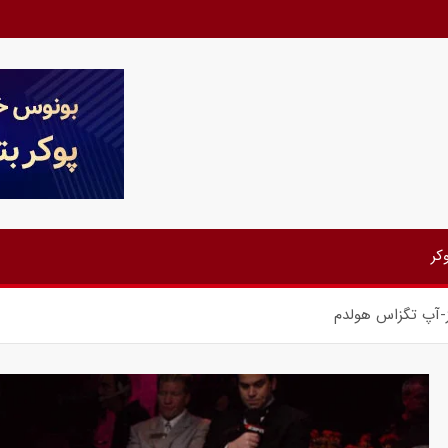
کر
دز-آپ تگزاس هولدم