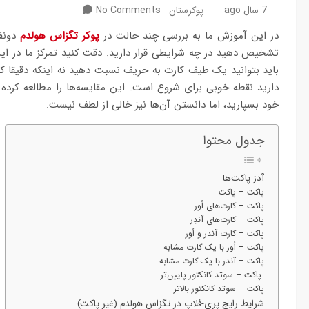
7 سال ago
پوکرستان
No Comments
در این آموزش ما به بررسی چند حالت در
پوکر تگزاس هولدم
دونف
تشخیص دهید در چه شرایطی قرار دارید. دقت کنید تمرکز ما در ا
باید بتوانید یک طیف کارت به حریف نسبت دهید نه اینکه دقیقا کا
دارید نقطه خوبی برای شروع است. این مقایسه‌ها را مطالعه کرده
خود بسپارید، اما دانستن آن‌ها نیز خالی از لطف نیست.
جدول محتوا
آدز پاکت‌ها
پاکت – پاکت
پاکت – کارت‌های اُور
پاکت – کارت‌های آندِر
پاکت – کارت آندر و اُور
پاکت – اُور با یک کارت مشابه
پاکت – آندر با یک کارت مشابه
پاکت – سوتد کانکتور پایین‌تر
پاکت – سوتد کانکتور بالاتر
شرایط رایج پری-فلاپ در تگزاس هولدم (غیر پاکت)