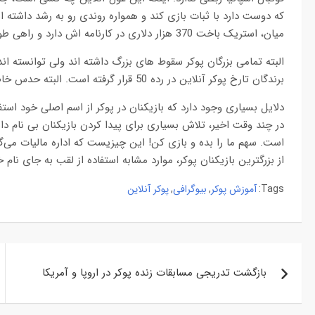
میان، استریک باخت 370 هزار دلاری در کارنامه اش دارد و راهی طولانی را برای میلیونر شدن طی کرده است.
البته تمامی بزرگان پوکر سقوط های بزرگ داشته اند ولی توانسته اند 
برندگان تارخ پوکر آنلاین در رده 50 قرار گرفته است. البته حدس خاصی نیز درباره هویت اصلی او نمی‌توان زد.
دلایل بسیاری وجود دارد که بازیکنان در پوکر از اسم اصلی خود است
در چند وقت اخیر، تلاش بسیاری برای پیدا کردن بازیکنان بی نام د
است. سهم ما را بده و بازی کن! این چیزیست که اداره مالیات می‌گ
از بزرگترین بازیکنان پوکر، موارد مشابه استفاده از لقب به جای نا
آموزش پوکر
بیوگرافی
پوکر آنلاین
,
,
Tags:
راهبری
بازگشت تدریجی مسابقات زنده پوکر در اروپا و آمریکا
نوشته