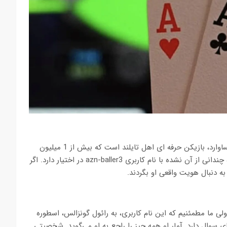
اگر بخواهیم با دقت او را شناسایی کنیم، حدس اصلی ما پاکینای لیساوارد، بازیکن حرفه ای اهل تایلند است که بیش از 1 میلیون
دلار در بازی‌های زنده به دست آورده و یک اکانت توییتر که استفاده چندانی از آن نشده با نام کاربری azn-baller3 در اختیار دارد. اگر
ه دنبال هویت واقعی او بگردند.
 ولی ما مطمئنیم که این نام کاربری، به رائول گونزالس، اسطوره
ی سوال دارد. آمار او همه چیز را راجع به او می‌گوید. شخصیتی