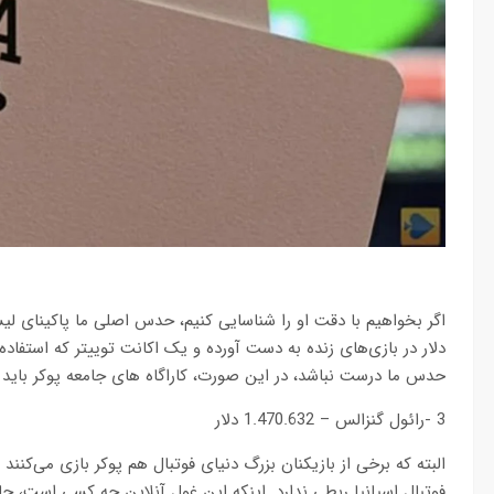
حدس ما درست نباشد، در این صورت، کاراگاه های جامعه پوکر باید ب
3 -رائول گنزالس – 1.470.632 دلار
البته که برخی از بازیکنان بزرگ دنیای فوتبال هم پوکر بازی می‌کنند
فوتبال اسپانیا ربطی ندارد. اینکه این غول آنلاین چه کسی است، جا