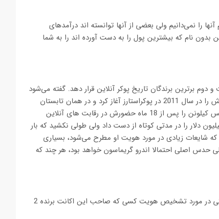
ها را نمی‌دانیم ولی بعضی از آنها توانسته اند درآمدهای
ن بدون نام که بیشترین پول را به دست آورده اند را به شما
و دوم برترین برندگان تاریخ پوکر آنلاین قرار دهد. گفته می‌شود
که او اهل هلند است و در حال حاضر در ایرلند زندگی می‌کند. او کارش را در سال 2011 در پوکراستارز آغاز کرد و در همان تابستان
توانست سود خود را به 3.2 میلیون دلار برساند. او حتی توانست ینس کیلونن را پس از 18 ماه حضورش در رقابت های آنلاین
دهد ولی زمستان 2012، روزهای خوبی برای او نبود. او 2 میلیون دلار را در مدتی کوتاه از دست داد ولی طولی نکشید که بار
 که شایعات زیادی در مورد هویت او مطرح می‌شود، بسیاری
 حدس اصلی احتمالا اندرو گریماسون خواهد بود، هر چند که
او در رده 30 ام برترین برندگان تاریخ پوکر آنلاین قرار دارد اما مدارکی در مورد تشخیص هویت کسی که صاحب این اکانت برنده 2