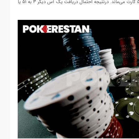
شما یک آس به عنوان کارت اول گرفتید، فقط ۳ آس در بازی بین ۵۲ کارت می‌ماند. درنتیجه احتمال دریافت یک آس دیگر ۳ به ۵۱ یا