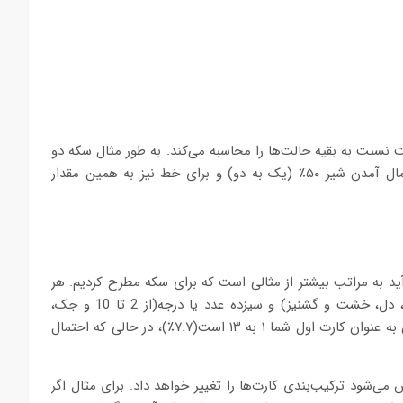
 نسبت به بقیه حالت‌ها را محاسبه می‌کند. به طور مثال سکه دو
حالت ممکن دارد، شیر یا خط. هنگامی که سکه را می‌اندازیم احتمال آمدن شیر ۵۰٪ (یک به دو) و برای خط نیز به همین مقدار
آید به مراتب بیشتر از مثالی است که برای سکه مطرح کردیم. هر
دست از کارت‌های پوکر ۵۲ کارت دارد که به چهار خال اصلی(پیک، دل، خشت و گشنیز) و سیزده عدد یا درجه(از 2 تا 10 و جک،
کویین، کینگ و آس) تقسیم می‌شوند. در نتیجه احتمال آمدن آس به عنوان کارت اول شما ۱ به ۱۳ است(۷.۷٪)، در حالی که احتمال
ی‌شود ترکیب‌بندی کارت‌ها را تغییر خواهد داد. برای مثال اگر