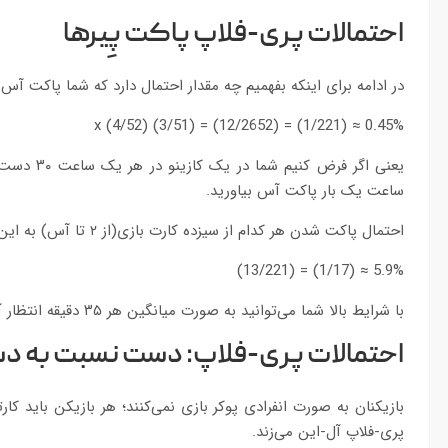
احتمالات پری-فلاپ پاکت پِیرها
در ادامه برای اینکه بفهمیم چه مقدار احتمال دارد که شما پاکت آس ب
0.45% ≈ (1/221) = (12/2652) = (3/51) x (4/52)
ساعت یک بار پاکت آس بیاورید.
احتمال پاکت شدن هر کدام از سیزده کارت بازی(از ۲ تا آس) به این شکل بررسی می‌شود:
5.9% ≈ (1/17) = (13/221)
با شرایط بالا شما می‌توانید به صورت میانگین هر ۳۵ دقیقه انتظار آوردن یک پاکت را داشته باشید.
احتمالات پری-فلاپ: دست نسبت به د
بازیکنان به صورت انفرادی پوکر بازی نمی‌کنند؛ هر بازیکن باید 
پری-فلاپ آل-این می‌زند.