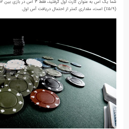
(۵/۹٪) است، مقداری کمتر از احتمال دریافت آس اول.