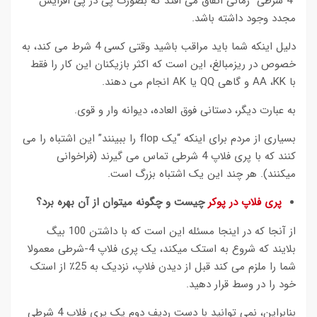
“4 شرطی” زمانی اتفاق می افتد که بصورت پی در پی افزایش
مجدد وجود داشته باشد.
دلیل اینکه شما باید مراقب باشید وقتی کسی 4 شرط می کند، به
خصوص در ریزمبالغ، این است که اکثر بازیکنان این کار را فقط
با AA ،KK و گاهی QQ یا AK انجام می دهند.
به عبارت دیگر، دستانی فوق العاده، دیوانه وار و قوی.
بسیاری از مردم برای اینکه “یک flop را ببینند” این اشتباه را می
کنند که با پری فلاپ 4 شرطی تماس می گیرند (فراخوانی
میکنند). هر چند این یک اشتباه بزرگ است.
پری فلاپ در پوکر
چیست و چگونه میتوان از آن بهره برد؟
از آنجا که در اینجا مسئله این است که با داشتن 100 بیگ
بلایند که شروع به استک میکند، یک پری فلاپ 4-شرطی معمولا
شما را ملزم می کند قبل از دیدن فلاپ، نزدیک به 25٪ از استک
خود را در وسط قرار دهید.
بنابراین، نمی توانید با دست ردیف دوم یک پری فلاپ 4 شرطی