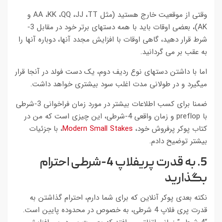
وقتی از موقعیت خارج هستید (مثل AA ،KK ،QQ ،JJ ،TT و
AK)، بعضی اوقات باید با همه دستهای برتر خود در مقابل 3-
شرط قرار دهید، گاهی اوقات با افزایش مجدد آنها، دوباره آنها را
به عقب بر می گردانید.
اما با داشتن دستهای نوع ردیف دوم، یک دست فولد در آنجا قرار
میگیرد و در طولانی مدت اغلب سود بیشتری خواهد داشت.
ضمنا برای کسب اطلاعات بیشتر در مورد زمان فراخوانی 3-شرطی
با preflop و زمان واقعی 4-شرطی، این چیزی است که من در
کتاب پوکر پرفروش خود،
Modern Small Stakes
، با جزئیات
بیشتر توضیح دادم.
5. به قدرت پریفلاپ 4-شرطی احترام
بگذارید
نکته بعدی پوکر آنلاین که برای شما دارم، احترام گذاشتن به
قدرت پری فلاپ 4 شرطی، به خصوص در محدوده پایین است.