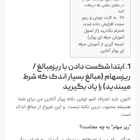
در مقابل ماهی ها دریافت
کنید
10. به کارت نوبتی و ریورِ
مجدد افزایش داده شده،
احترام بگذارید (از اصول
آموزش حرفه ای پوکر)
نتیجه گیری از آموزش حرفه
ای پوکر آنلاین
1. ابتدا شکست دادن با ریزمبالغ /
ریزسهام (مبالغ بسیار اندک که شرط
میبندید) را یاد بگیرید
اکنون باید اعتراف کنم، اولین نکته پوکر آنلاین من برای شما
همیشه محبوب ترین نکته نیست. و این شروع از مبالغ اندک
است.
“ریز سهام” به چه معناست؟
هنگامی که من از اصطلاح ریزسهام در آموزش حرفه ای پوکر