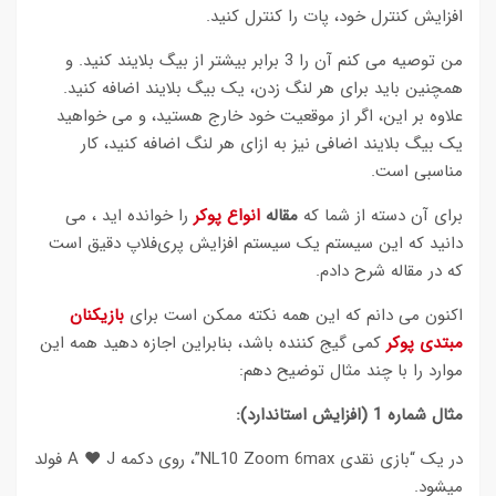
افزایش کنترل خود، پات را کنترل کنید.
من توصیه می کنم آن را 3 برابر بیشتر از بیگ بلایند کنید. و
همچنین باید برای هر لنگ زدن، یک بیگ بلایند اضافه کنید.
علاوه بر این، اگر از موقعیت خود خارج هستید، و می خواهید
یک بیگ بلایند اضافی نیز به ازای هر لنگ اضافه کنید، کار
مناسبی است.
برای آن دسته از شما که
مقاله
انواع پوکر
را خوانده اید ، می
دانید که این سیستم یک سیستم افزایش پری‌فلاپ دقیق است
که در مقاله شرح دادم.
اکنون می دانم که این همه نکته ممکن است برای
بازیکنان
مبتدی پوکر
کمی گیج کننده باشد، بنابراین اجازه دهید همه این
موارد را با چند مثال توضیح دهم:
مثال شماره 1 (افزایش استاندارد):
در یک “بازی نقدی NL10 Zoom 6max”، روی دکمه A ♥ J فولد
میشود.