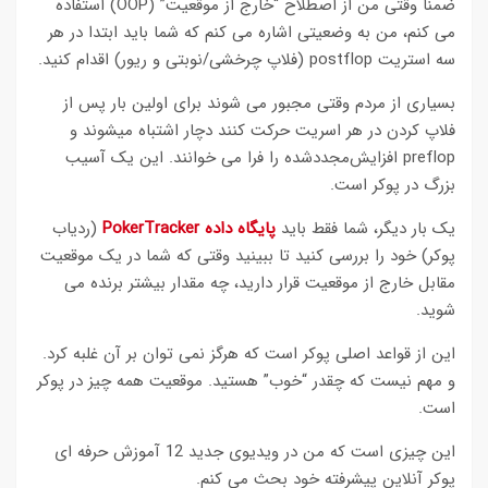
ضمنا وقتی من از اصطلاح “خارج از موقعیت” (OOP) استفاده
می كنم، من به وضعیتی اشاره می كنم كه شما باید ابتدا در هر
سه استریت postflop (فلاپ چرخشی/نوبتی و ریور) اقدام كنید.
بسیاری از مردم وقتی مجبور می شوند برای اولین بار پس از
فلاپ کردن در هر اسریت حرکت کنند دچار اشتباه میشوند و
preflop افزایش‌مجددشده را فرا می خوانند. این یک آسیب
بزرگ در پوکر است.
یک بار دیگر، شما فقط باید
پایگاه داده PokerTracker
(ردیاب
پوکر) خود را بررسی کنید تا ببینید وقتی که شما در یک موقعیت
مقابل خارج از موقعیت قرار دارید، چه مقدار بیشتر برنده می
شوید.
این از قواعد اصلی پوکر است که هرگز نمی توان بر آن غلبه کرد.
و مهم نیست که چقدر “خوب” هستید. موقعیت همه چیز در پوکر
است.
این چیزی است که من در ویدیوی جدید 12 آموزش حرفه ای
پوکر آنلاین پیشرفته خود بحث می کنم.