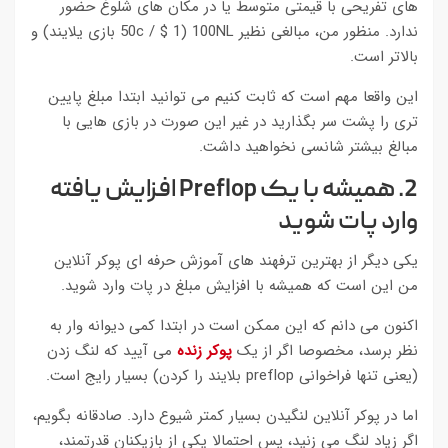
های تفریحی با قیمتی متوسط یا در مکان های شلوغ حضور
ندارد. منظور من، مبالغی نظیر 100NL (50c / $ 1 بازی یلایند) و
بالاتر است.
این واقعا مهم است که ثابت کنیم می توانید ابتدا مبلغ پایین
تری را پشت سر بگذارید در غیر این صورت در بازی هایی با
مبالغ بیشتر شانسی نخواهید داشت.
2. همیشه با یک Preflop افزایش یافته
وارد پات شوید
یکی دیگر از بهترین ترفهند های آموزش حرفه ای پوکر آنلاین
من این است که همیشه با افزایش مبلغ در پات وارد شوید.
اکنون می دانم که این ممکن است در ابتدا کمی دیوانه وار به
نظر برسد، مخصوصا اگر از یک
پوکر زنده
می آیید که لنگ زدن
(یعنی تنها فراخوانی preflop بلایند را کردن) بسیار رایج است.
اما در پوکر آنلاین لنگیدن بسیار کمتر شیوع دارد. صادقانه بگویم،
اگر زیاد لنگ می زنید، پس احتمالا یکی از بازیکنان قدرتمند،