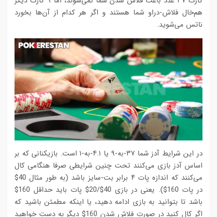
کارت ۳۷ عدد باعث فلاش شدن شما نمی‌شوند، اما ۹ کارت دیگر
هم‌خال فلاش-دراو شما هستند و اگر هر کدام از آن‌ها بخورد
ناتس می‌شوید.
در این شرایط آدز شما ۳۷-به-۹ یا ۴.۱-به-۱ است. بازیکنانی که بر
اساس آدز بازی می‌کنند تحت چنین شرایطی صرفا هنگامی کال
می‌کنند که اندازه پات ۴ برابر بت-سایز باشد (به طور مثال 40$
در پات 160$). یعنی در بازی 40$/20$ پات باید حداقل 160$
باشد تا بتوانید به بازی ادامه دهید، یا اینکه مطمئن باشید که
اگر کال کنید در صورت فلاش شدن 160$ دیگر به دست خواهید