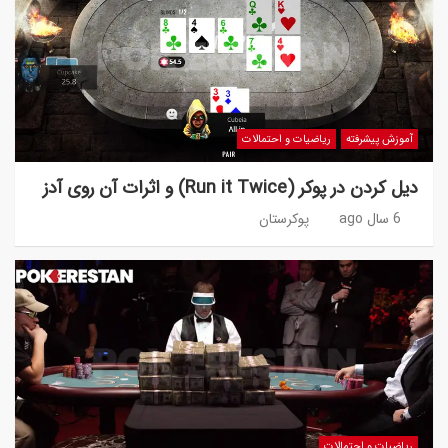
آموزش پیشرفته
ریاضیات و احتمالات
دیل کردن در پوکر (Run it Twice) و اثرات آن روی آدز
6 سال ago
پوکرستان
ریاضیات و احتمالات