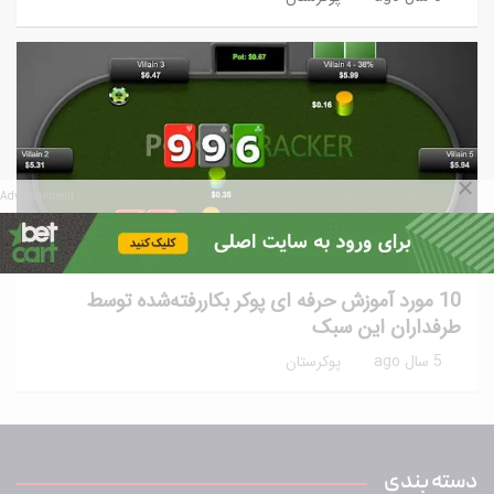
Advertisement
آموزش پوکر
آموزش پیشرفته
نکات و ترفندها
10 مورد آموزش حرفه ای پوکر بکاررفته‌شده توسط
طرفداران این سبک
5 سال ago
پوکرستان
دسته بندی