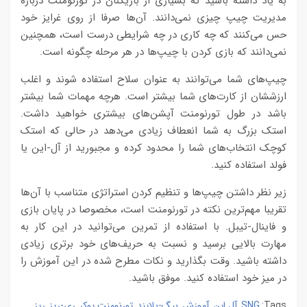
به یاد داشته باشید که بسیاری از بازیکنان در تورنومنت درباره
مدیریت چیپ چیزی نمی‌دانند. آن‌ها صرفا از روی غرایز خود
حس می‌کنند که چه کاری در چه شرایطی درست است، همچنین
نمی‌دانند که بازی کردن با چیپ‌ها در هر مرحله چگونه است.
چیپ‌های شما می‌توانند به عنوان سلاح استفاده شوند و اغلب
ارزششان از کارت‌های شما بیشتر است. هرچه مهمات شما بیشتر
باشد در طول تورنومنت آپشن‌های بیشتری خواهید داشت.
استک بزرگ به شما انعطاف زیادی می‌دهد در حالی که استک
کوچک انتخاب‌های شما را محدود کرده و مجبورید از آل-این یا
فولد استفاده کنید.
زیر نظر داشتن چیپ‌ها و تنظیم کردن استراتژی متناسب با آن‌ها
تقریبا مهم‌ترین نکته در تورنومنت است، مخصوصا در پایان بازی
و فاینال-تیبل. با استفاده از تمرین می‌‌توانید در این کار به
مهارت بالایی برسید و نسبت به حریف‌های خود برتری زیادی
داشته باشید. وقت بگذارید و نکات مطرح شده در این آموزش را
در میز خود استفاده کنید. موفق باشید.
SNG
آل این
آموزش
بیگ-بلایند
تورنومنت پوکر
ری-ریز
ریز
,
,
,
,
,
,
,
Tags: