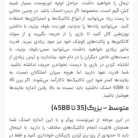
نرمال را خواهید داشت. مراحل اولیه تورنومنت بسیار شبیه
کش-گیم است، مخصوصا اگر دیپ-استک باشد. در چنین حالتی
با رست زیاد می‌توانید از انواع تاکتیک‌ها و استراتژی‌ها استفاده
کنید. می‌توانید پات‌ها را بدزدید، فور-بت بلوف بزنید، با داشتن
پوزیشن کال کنید تا بازی را از حریف بگیرید و از سوتد
کانکتورها و پاکت‌های کوچک خود نیز سود زیادی ببرید. قدرت
مانور زیادی خواهید داشت، می‌توانید سمی-بلوف بزنید، با
دست‌های خاص دیگران را در دام خود بیاندازید و ترس زیادی از
اشتباه کردن در بازی یا درست نخواندن حریف نداشته باشید.
شما قدرت نفوذ دارید اما هرچه میزان استکتان نسبت به
بلایندها کمتر شود این تاکتیک‌ها ناکارآمد می‌شوند. اگر بین 45
تا 60BB استک داشتید باید نسبت به بالا رفتن اندازه بلایندها
هوشیار باشید.
متوسط – بزرگ(35 تا 45BB)
در این مرحله از تورنومنت پوکر و با این اندازه استک شما
همچنان قابلیت انجام تاکتیک‌های مختلف را دارید. با اینحال
باید تا حدودی از ری-ریز کردن بازیکنان خودداری کنید و فقط در