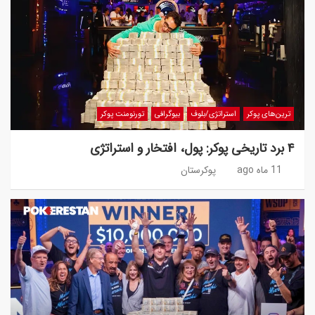
ترین‌های پوکر
استراتژی/بلوف
بیوگرافی
تورنومنت پوکر
۴ برد تاریخی پوکر: پول، افتخار و استراتژی
11 ماه ago
پوکرستان