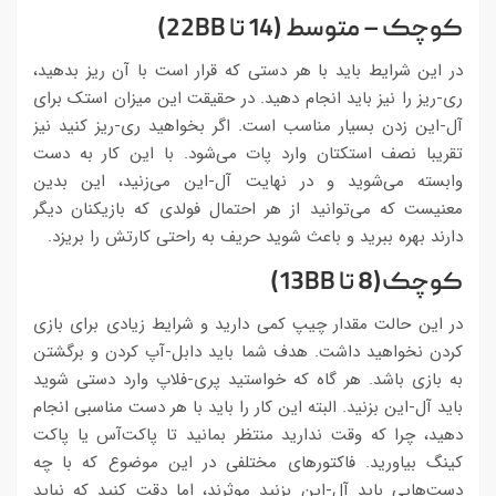
کوچک – متوسط (14 تا 22BB)
در این شرایط باید با هر دستی که قرار است با آن ریز بدهید،
ری-ریز را نیز باید انجام دهید. در حقیقت این میزان استک برای
آل-این زدن بسیار مناسب است. اگر بخواهید ری-ریز کنید نیز
تقریبا نصف استکتان وارد پات می‌شود. با این کار به دست
وابسته می‌شوید و در نهایت آل-این می‌زنید، این بدین
معنیست که می‌توانید از هر احتمال فولدی که بازیکنان دیگر
دارند بهره ببرید و باعث شوید حریف به راحتی کارتش را بریزد.
کوچک(8 تا 13BB)
در این حالت مقدار چیپ کمی دارید و شرایط زیادی برای بازی
کردن نخواهید داشت. هدف شما باید دابل-آپ کردن و برگشتن
به بازی باشد. هر گاه که خواستید پری-فلاپ وارد دستی شوید
باید آل-این بزنید. البته این کار را باید با هر دست مناسبی انجام
دهید، چرا که وقت ندارید منتظر بمانید تا پاکت‌آس یا پاکت
کینگ بیاورید. فاکتورهای مختلفی در این موضوع که با چه
دست‌هایی باید آل-این بزنید موثرند، اما دقت کنید که نباید