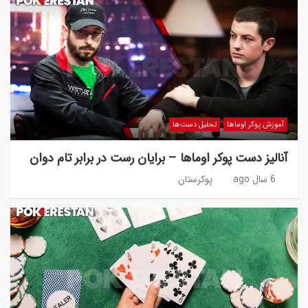
آموزش پوکر اوماها
تحلیل دست‌ها
آنالیز دست پوکر اوماها – برایان رست در برابر تام دوان
6 سال ago
پوکرستان