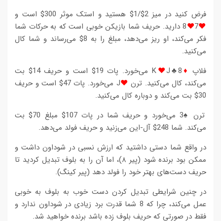
فرض کنید در میز 2$/1$ هستید و استک موثر 300$ است و
♥
7
♥
8 دارید. حریف شما بازیکن خوبی است که به حرکات شما
فکر می‌کند، او ریز می‌دهد، مبلغ را به 8$ می‌رساند و شما کال
می‌کنید.
فلاپ
♦
8♣K
♥
J می‌خورد. پات 19$ است و حریف 14$ بت
می‌کند، کال می‌کنید. ترن
♥
J می‌خورد. پات 47$ است و حریف
30$ بت می‌کند و دوباره کال می‌کنید.
ترن ♠3 می‌خورد و حریف شما در پات 107$ مبلغ 70$ بت
می‌کند. شما 248$ آل-این می‌زنید و حریف فولد می‌دهد.
در واقع شما دستی داشتید که ارزش نسبی در شوداون داشت و
ممکن بود برنده شود (پیر ۸)، اما آن را به بلوف تبدیل کردید تا
حریف دست‌های بهتر خود را فولد دهد (پیر کینگ).
در چنین شرایطی تبدیل کردن دست خوب به بلوف به خوبی
عمل می‌کند، چرا که 8 شما قدرت برد زیادی در شوداون ندارد و
فقط در صورتی که حریف بلوف زده باشد برنده خواهید شد.