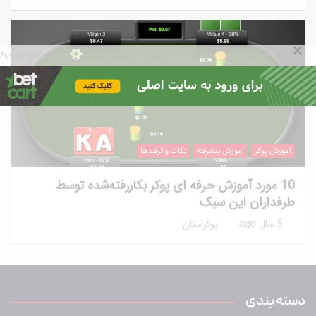
Advertisement
آموزش پوکر
آموزش پیشرفته
نکات و ترفندها
10 مورد آموزش حرفه ای پوکر بکاررفته‌شده توسط
طرفداران این سبک
5 سال ago
پوکرستان
دسته بندی