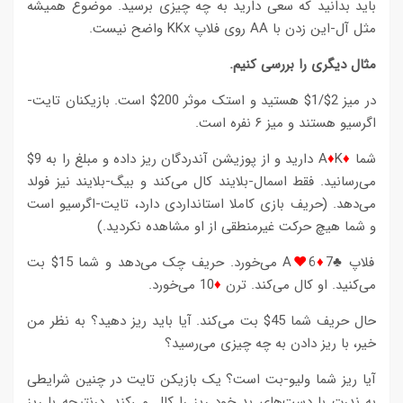
باید بدانید که سعی دارید به چه چیزی برسید. موضوع همیشه
مثل آل-این زدن با AA روی فلاپ KKx واضح نیست.
مثال دیگری را بررسی کنیم.
در میز 2$/1$ هستید و استک موثر 200$ است. بازیکنان تایت-
اگرسیو هستند و میز ۶ نفره است.
شما
♦
♦
A
K دارید و از پوزیشن آندردگان ریز داده و مبلغ را به 9$
می‌رسانید. فقط اسمال-بلایند کال می‌کند و بیگ-بلایند نیز فولد
می‌دهد. (حریف بازی کاملا استانداردی دارد، تایت-اگرسیو است
و شما هیچ حرکت غیرمنطقی از او مشاهده نکردید.)
فلاپ ♣7
♦
6
♥
A می‌خورد. حریف چک می‌دهد و شما 15$ بت
می‌کنید. او کال می‌کند. ترن
♦
10 می‌خورد.
حال حریف شما 45$ بت می‌کند. آیا باید ریز دهید؟ به نظر من
خیر، با ریز دادن به چه چیزی می‌رسید؟
آیا ریز شما ولیو-بت است؟ یک بازیکن تایت در چنین شرایطی
به ندرت با دست‌های بد خود ریز را کال می‌کند. درنتیجه با ریز