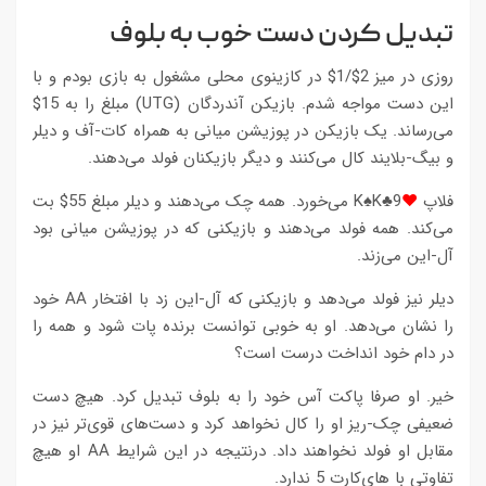
تبدیل کردن دست خوب به بلوف
روزی در میز 2$/1$ در کازینوی محلی مشغول به بازی بودم و با
این دست مواجه شدم. بازیکن آندردگان (UTG) مبلغ را به 15$
می‌رساند. یک بازیکن در پوزیشن میانی به همراه کات-آف و دیلر
و بیگ-بلایند کال می‌کنند و دیگر بازیکنان فولد می‌دهند.
فلاپ
♥
9♣K♠K می‌خورد. همه چک می‌دهند و دیلر مبلغ 55$ بت
می‌کند. همه فولد می‌دهند و بازیکنی که در پوزیشن میانی بود
آل-این می‌زند.
دیلر نیز فولد می‌دهد و بازیکنی که آل-این زد با افتخار AA خود
را نشان می‌دهد. او به خوبی توانست برنده پات شود و همه را
در دام خود انداخت درست است؟
خیر. او صرفا پاکت آس خود را به بلوف تبدیل کرد. هیچ دست
ضعیفی چک-ریز او را کال نخواهد کرد و دست‌های قوی‌تر نیز در
مقابل او فولد نخواهند داد. درنتیجه در این شرایط AA او هیچ
تفاوتی با های‌کارت 5 ندارد.