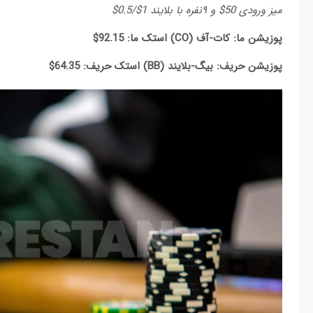
میز ورودی 50$ و ۹نفره با بلایند 1$/0.5$
پوزیشن ما: کات-آف (
CO
) استک ما:‌ 92.15$
پوزیشن حریف: بیگ-بلایند (
BB
) استک حریف: 64.35$