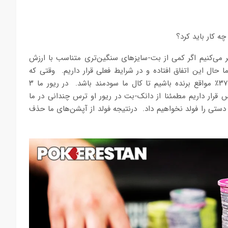
کر می‌کنیم اگر کمی از بت-سایزهای سنگین‌تری متناسب با ارزش
تفاده می‌کردیم بهتر بود (2.25$ روی فلاپ و 5.75$)، اما حال این اتفاق افتاده و در شرایط فعلی قرار داریم. وقتی که
حریف 10$ بت می‌کند ما پات-آدز ۲.۷-به-۱ داریم و باید بیش از ۳۷٪ مواقع برنده باشیم تا کال ما سودمند باشد. در ریور ما ۳
س قرار داریم مطمئنا از دانک-بت در ریور او ترس چندانی در ما
دستی را فولد نخواهیم داد. درنتیجه فولد از آپشن‌های ما حذف