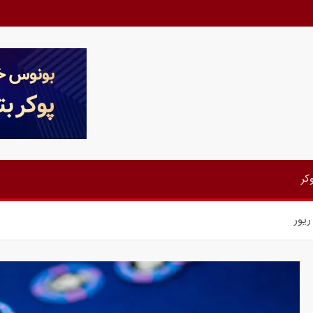
کر
یور