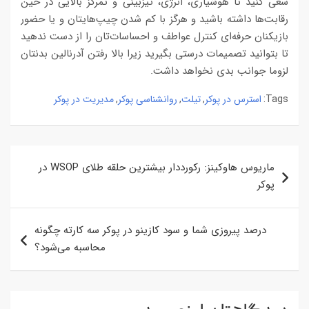
سعی کنید تا هوشیاری، انرژی، تیزبینی و تمرکز بالایی در حین
رقابت‌ها داشته باشید و هرگز با کم شدن چیپ‌هایتان و یا حضور
بازیکنان حرفه‌ای کنترل عواطف و احساسات‌تان را از دست ندهید
تا بتوانید تصمیمات درستی بگیرید زیرا بالا رفتن آدرنالین‌ بدنتان
لزوما جوانب بدی نخواهد داشت.
استرس در پوکر
تیلت
روانشناسی پوکر
مدیریت در پوکر
,
,
,
Tags:
راهبری
ماریوس هاوکینز: رکورددار بیشترین حلقه طلای WSOP در
نوشته
پوکر
درصد پیروزی شما و سود کازینو در پوکر سه کارته چگونه
محاسبه می‌شود؟