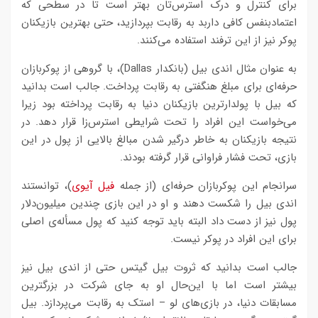
برای کنترل و درک استرس‌تان بهتر است تا در سطحی که
اعتمادبنفس کافی داربد به رقابت بپردازید، حتی بهترین بازیکنان
پوکر نیز از این ترفند استفاده می‌کنند.
به عنوان مثال اندی بیل (بانکدار Dallas)، با گروهی از پوکربازان
حرفه‌ای برای مبلغ هنگفتی به رقابت پرداخت. جالب است بدانید
که بیل با پولدارترین بازیکنان دنیا به رقابت پرداخته بود زیرا
می‌خواست این افراد را تحت شرایطی استرس‌زا قرار دهد. در
نتیجه بازیکنان به خاطر درگیر شدن مبالغ بالایی از پول در این
بازی، تحت فشار فراوانی قرار گرفته بودند.
سرانجام این پوکربازان حرفه‌ای (از جمله
فیل آیوی
)، توانستند
اندی بیل را شکست دهند و او در این بازی چندین میلیون‌دلار
پول نیز از دست داد البته باید توجه کنید که پول مسأله‌ی اصلی
برای این افراد در پوکر نیست.
جالب است بدانید که ثروت بیل گیتس حتی از اندی بیل نیز
بیشتر است اما با این‌حال او به جای شرکت در بزرگترین
مسابقات دنیا، در بازی‌های لو – استک به رقابت می‌پردازد. بیل