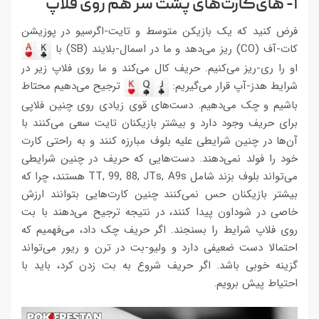
۱- های‌کارت‌های پشت سر هم روی فلاپ
فرض کنید که یک بازیکن متوسط و تایت-اگرسیو در پوزیشن
کات-آف (CO) ریز می‌دهد و ما در اسمال-بلایند (SB) با
او را ری-ریز می‌کنیم. حریف کال می‌کند و ما روی فلاپ زیر در
شرایط هدز-آپ قرار می‌گیریم:
ترجیح می‌دهیم محتاط
باشیم و چک می‌دهیم. دست‌های قوی زیادی روی چنین فلاپی
برای حریف وجود دارد و بیشتر بازیکنان تایت سعی می‌کنند با
آن‌ها در چنین شرایطی علیه بلوف مبارزه کنند و به راحتی کارت
خود را فولد نمی‌دهند. دست‌هایی که حریف در چنین شرایطی
می‌تواند بلوف بزند شامل TT, 99, 88, JTs, A9s هستند، چرا که
بیشتر بازیکنان حس نمی‌کنند چنین کارت‌هایی بتوانند ارزش
خاصی در شوداون پیدا کنند، در نتیجه ترجیح می‌دهند با بت
روی فلاپ شرایط را بسنجند. اگر حریف چک داد، می‌فهمیم که
احتمالا دست ضعیفی دارد و ولیو-بت در ترن و ریور می‌تواند
گزینه خوبی باشد. اگر حریف شروع به بت زدن کرد، باید با
احتیاط پیش برویم.