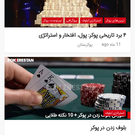
ترین‌های پوکر
استراتژی/بلوف
بیوگرافی
تورنومنت پوکر
۴ برد تاریخی پوکر: پول، افتخار و استراتژی
11 ماه ago
پوکرستان
استراتژی/بلوف
بلوف زدن در پوکر