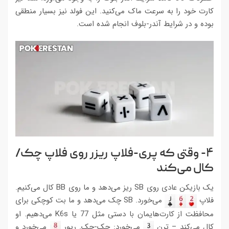
کارت خود را به سرعت ماک می‌کنید. این فولد نیز بسیار منطقی
بوده و در شرایط آندر-بلوف انجام شده است.
۴- وقتی که پری-فلاپ ریزر روی فلاپ چک/
کال می‌کند
یک بازیکن عادی روی SB ریز می‌دهد و ما روی BB کال می‌کنیم.
فلاپ
می‌خورد. SB چک می‌دهد و ما بت کوچکی برای
محافظت از کارت‌هایمان با دستی مثل 77 یا K6s می‌دهیم. او
کال می‌کند – ترن
می‌خورد:‌ چک-چک. ریور
می‌خورد و