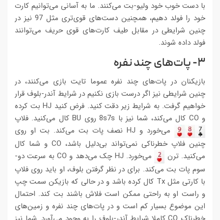
با دست خوب خود ولیو-بت می‌کنند. ما به آسانی می‌توانیم کارت
خود را فولد دهیم، همچنین دست‌های قوی‌تری مثل 97 نیز در
چنین شرایطی در مقابل طیف کارت‌های قوی حریف می‌توانند
فولد داده شوند.
۳- پات‌های چند نفره
بازیکنان در پات‌های چند نفره عموما تایت بازی می‌کنند، در
چنین شرایطی نیز اگر درست بازی نکنیم در شرایط آندر-بلوف قرار
خواهیم گرفت. به شرایط زیر دقت کنید. فرض کنید HJ بت کرده
و CO کال می‌کند، شما نیز با 8s7s روی BU کال می‌کنید. فلاپ
می‌خورد و HJ نصف پات بت می‌کند. بت او روی
چنین فلاپ خطرناکی نمی‌تواند بی‌دلیل باشد، CO و شما کال
می‌کنید. ترن
می‌خورد. HJ چک می‌دهد و CO به سرعت دو-
سوم پات بت می‌کند. برای در نظر گرفتن بلوف، او باید روی فلاپ
با کارتی مثل Tx کال کرده باشد و در حالی که بازیکن سمت چپ
و راست او به راحتی ممکن است فلاش باشند بت کند. احتمال
این موضوع بسیار کم است و در پات‌های چند نفره و زمین‌های
خطرناک CO کاملا شرایط آندر-بلوف را به وجود می‌آورد. شما نیز