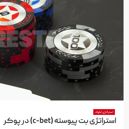
استراتژی/بلوف
استراتژی بت پیوسته (c-bet) در پوکر