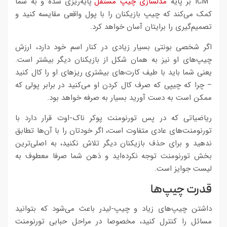
ICM بر پایه
مدلسازی چیپ مستقل
پایه‌ریزی شده و به شما
کمک می‌کند که چیپ بازیکنان را با پول واقعی مقایسه کنید و
تصمیم‌گیری را برایتان آسان خواهد کرد.
اگر شخصی بونتی بسیار زیادی در کنار اسم خود دارد، ارزش
چیپ‌های او نیز به همان شکل از بازیکنان دیگر بیشتر است.
یعنی شما باید با طیف کارت‌های بیشتری ریزهای او را کال کنید
– چرا که چیپی که صرف کال کردن او می‌کنید در برابر پولی که
ممکن است به دست آورید بسیار به صرفه خواهد بود.
ریاضیاتی که در پس تورنومنت پوکر ناک-اوت قرار دارد با
تورنومنت‌های عادی متفاوت است، اگر خودتان را با آن‌ها تطابق
ندهید و برای حذف بازیکنان دیگر تلاش نکنید، به اصلی‌ترین
بخش تورنومنت توجه نکرده‌اید و ذهن شما صرفا معطوف به
لیست جوایز است.
قدرت چیپ‌ها
داشتن چیپ‌های زیاد و چیپ-لیدر باعث می‌شود که بتوانید
مسائل را کنترل کنید، مخصوصا در مراحل حبابی تورنومنت