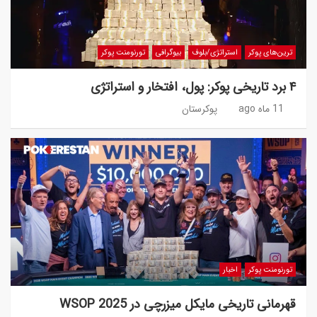
ترین‌های پوکر
استراتژی/بلوف
بیوگرافی
تورنومنت پوکر
۴ برد تاریخی پوکر: پول، افتخار و استراتژی
11 ماه ago
پوکرستان
تورنومنت پوکر
اخبار
قهرمانی تاریخی مایکل میزرچی در WSOP 2025