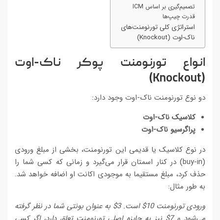
تصمیم‌گیری بر اساس ICM
قدرت چیپ‌ها
استراتژی کلی تورنومنت‌های
ناک-اوت (Knockout)
انواع تورنومنت پوکر ناک-اوت
)
Knockout
(
دو نوع تورنومنت ناک-اوت وجود دارد:
کلاسیک ناک-اوت
پراگرسیو ناک-اوت
در نوع کلاسیک یا قدیمی این تورنومنت، بخشی از مبلغ ورودی
(buy-in) در کنار اسمتان قرار می‌گیرد و زمانی که کسی شما را
حذف کرد، مبلغ مستقیما به موجودی اکانت او اضافه خواهد شد.
به طور مثال:
ورودی تورنومنت 10$ است. 3$ به عنوان بونتی شما در نظر گرفته
می‌شود و 7$ نیز به جایزه اصلی تورنومنت تعلق دارد، اگر کسی