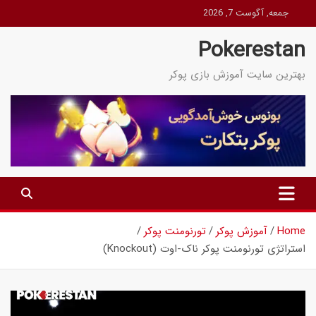
Ski
جمعه, آگوست 7, 2026
t
Pokerestan
conten
بهترین سایت آموزش بازی پوکر
Home
آموزش پوکر
تورنومنت پوکر
استراتژی تورنومنت پوکر ناک-اوت (Knockout)