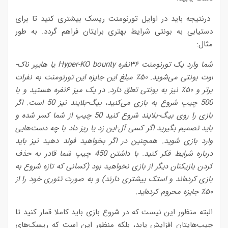
درنتیجه باید در اوایل تورنومنت ریسک بیشتری کنید تا برای
دستیابی به بونتی شرایط بهتری برایتان فراهم گردد. به طور
مثال:
شما وارد یک تورنومنت ۳۶نفره
Hyper-KO bounty
یا هایپر ناک-
اوت بونتی می‌شوید. ۵۰٪ مبلغ این جایزه این تورنومنت به نفرات
برتر و ۵۰٪ نیز به بونتی تعلق دارد. در یک میز ۶نفره هستید و با
500 چیپ شروع به بازی می‌کنید، بیگ-بلایند نیز 50 است. اگر
بازی را روی بیگ-بلایند شروع کنید 50 چیپ از شما کسر شده و
باید تصمیم بگیرید اگر کسی آل-این زد یا ریز داد با چه دست‌هایی
وارد بازی شوید. همچنین در اگر بخواهید فولد دهید نیز باید
درباره شرایط فکر کنید. با داشتن 450 چیپ شما قادر به حذف
کردن بازیکنان دیگر از بازی نخواهید بود (کسانی که تازه شروع به
بازی کرده‌اند و استک بیشتری دارند) و به صورت تئوری خود را از
۵۰٪‌ جایزه محروم کرده‌اید.
البته منظور این نیست که در شروع بازی باید کاملا قمار کنید تا
چیپ‌هایتان افزایش یابد، بلکه منظور این است که ریسک‌های