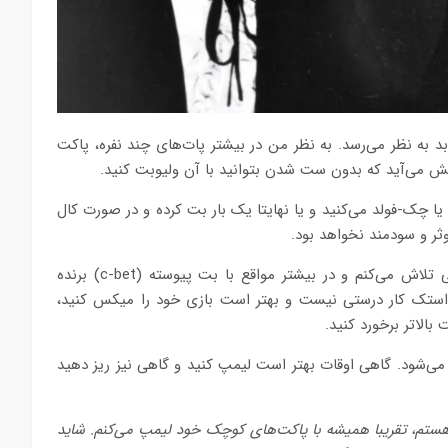
 ریز دادن و هم فولد دادن در پری-فلاپ با 33 بد به نظر می‌رسد. به نظر من در بیشتر پات‌های چند نفره، پاکت
ش می‌آید که بدون ست شدن بتوانید با آن ولیوبت کنید.
ا چک-فولد می‌کنید و یا نهایتا یک بار بت کرده و در صورت کال
ر و سودمند نخواهد بود.
من به شخصه احتمالا در جهت ایزوله کردن ریزر اصلی تلاش می‌کنم و در بیشتر مواقع با بت پیوسته (c-bet) برنده
اهم شد. من فکر می‌کنم همیشه لیمپ کردن با داشتن 100bb استک کار درستی نیست و بهتر است بازی خود را میکس کنید،
الاتر برخورد کنید.
می‌شود. گاهی اوقات بهتر است لیمپ کنید و گاهی نیز ریز دهید
ستم، تقریبا همیشه با پاکت‌های کوچک خود لیمپ می‌کنم. شاید