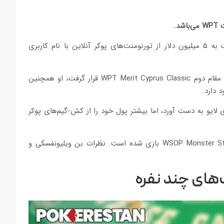
ت
WPT
می‌باشد.
او تاکنون بیش از ۱.۴ میلیون دلار از تورنومنت‌های لایو و نزدیک به ۵ میلیون دلار از تورنومنت‌های پوکر آنلاین با نام کاربری
در سال ۲۰۱۳ آلبرت دیهر (Albert Daher) پس از Alexey Rybin در مقام دوم WPT Merit Cyprus Classic قرار گرفت، او همچنین
یلیون دلار از تورنومنت‌های لایو به دست آورد، اما بیشتر پول خود را از کش-گیم‌های پوکر
در این آموزش دستی را مطرح خواهیم کرد که در تورنومنت WSOP Monster Stack بازی شده است. نظرات بن ویلیونفسکی و
های چند نفره