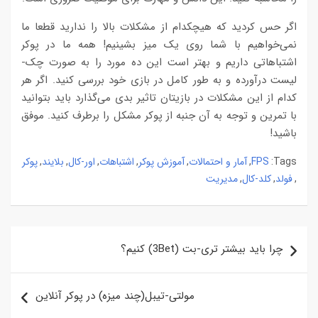
اگر حس کردید که هیچکدام از مشکلات بالا را ندارید قطعا ما
نمی‌خواهیم با شما روی یک میز بشینیم! همه ما در پوکر
اشتباهاتی داریم و بهتر است این ده مورد را به صورت چک-
لیست درآورده و به طور کامل در بازی خود بررسی کنید. اگر هر
کدام از این مشکلات در بازیتان تاثیر بدی می‌گذارد باید بتوانید
با تمرین و توجه به آن جنبه از پوکر مشکل را برطرف کنید. موفق
باشید!
FPS
آمار و احتمالات
آموزش پوکر
اشتباهات
اور-کال
بلایند
پوکر
,
,
,
,
,
,
Tags:
فولد
کلد-کال
مدیریت
,
,
,
راهبری
چرا باید بیشتر تری-بت (3Bet) کنیم؟
نوشته
مولتی-تیبل(چند میزه) در پوکر آنلاین