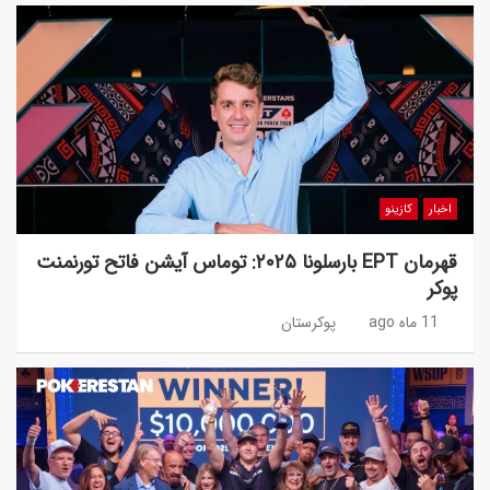
اخبار
کازینو
قهرمان EPT بارسلونا ۲۰۲۵: توماس آیشن فاتح تورنمنت
پوکر
11 ماه ago
پوکرستان