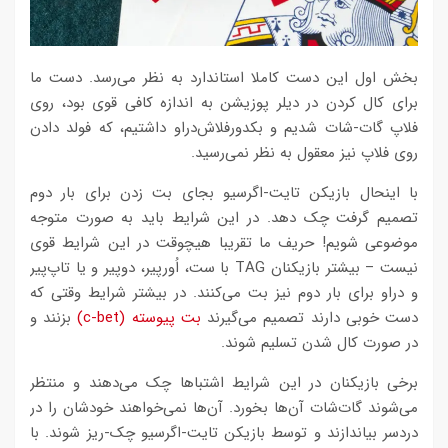
بخش اول این دست کاملا استاندارد به نظر می‌رسد. دست ما
برای کال کردن در دیلر پوزیشن به اندازه کافی قوی بود، روی
فلاپ گات-شات شدیم و بکدورفلاش‌دراو داشتیم، که فولد دادن
روی فلاپ نیز معقول به نظر نمی‌رسید.
با اینحال بازیکن تایت-اگرسیو بجای بت زدن برای بار دوم
تصمیم گرفت چک دهد. در این شرایط باید به صورت متوجه
موضوعی شویم! حریف ما تقریبا هیچوقت در این شرایط قوی
نیست – بیشتر بازیکنان TAG با ست، اُورپیر، دوپیر و یا تاپ‌پیر
و دراو برای بار دوم نیز بت می‌کنند. در بیشتر شرایط وقتی که
دست خوبی دارند تصمیم می‌گیرند
بت پیوسته (c-bet)
بزنند و
در صورت کال شدن تسلیم شوند.
برخی بازیکنان در این شرایط اشتباها چک می‌دهند و منتظر
می‌شوند گات‌شات آن‌ها بخورد. آن‌ها نمی‌خواهند خودشان را در
دردسر بیاندازند و توسط بازیکن تایت-اگرسیو چک-ریز شوند. با