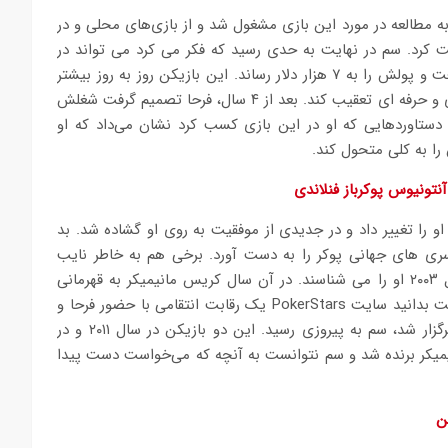
به مطالعه در مورد این بازی مشغول شد و از بازی‌های محلی و در
ت کرد. سم در نهایت به حدی رسید که فکر می کرد می تواند در
بازی های جدی پوکر شرکت کند. او با ۲ هزار دلار به لاس وگاس رفت و پولش را به ۷ هزار دلار رساند. این بازیکن روز به روز بیشتر
پیشرفت می کرد و مشخص بود که باید این مسیر را به صورت جدی و حرفه ای تعقیب کند. بعد از ۴ سال، فرحا تصمیم گرفت شغلش
 دستاوردهایی که او در این بازی کسب کرد نشان می‌داد که او
را به کلی متحول کند.
آنتونیوس پوکرباز فنلاندی
و را تغییر داد و در جدیدی از موفقیت به روی او گشاده شد. بد
سری های جهانی پوکر را به دست آورد. برخی هم به خاطر نایب
قهرمانی در رویداد اصلی رقابت های سری های جهانی پوکر در سال ۲۰۰۳ او را می شناسند. در آن سال کریس مانیمیکر به قهرمانی
رسید. جایزه سم هم برابر با ۱ میلیون و ۳۰۰ هزار دلار بود. جالب است بدانید سایت PokerStars یک رقابت انتقامی با حضور فرحا و
مانیمیکر مهیا کرد. در این بازی که چند ماه بعد از رقابت مشهور برگزار شد، سم به پیروزی رسید. این دو بازیکن در سال ۲۰۱۱ و در
انیمیکر برنده شد و سم نتوانست به آنچه که می‌خواست دست پیدا
ن