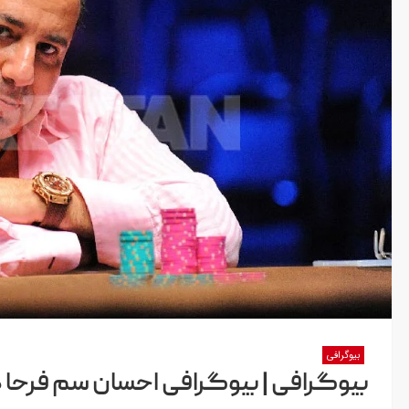
بیوگرافی
بیوگرافی | بیوگرافی احسان سم فرحا دارنده 3 دستبند ط