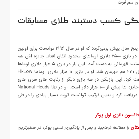
ان سم فرحا
نگی کسب دستبند طلای مسابقات
قهرمانی او برای بار اول در مسابقات جهانی پوکر WSOP به بیست و پنج سال پیش برمی‌گردد که او در سال ۱۹۹۶ توانست برای اولین
بار در این تورنونمنت مهم به قهرمانی دست پیدا کند. این دستاورد در بازی ۲۵۰۰ دلاری اوماهای محدود اتفاق افتاد. جایزه اش هم
برابر با ۱۴۵ هزار دلار بود. ده سال بعد یعنی در سال ۲۰۰۶، دومین دستبند قهرمانی به دست آمد. این بار در بازی ۵ هزار دلاری اوماها
Hi-Lo با جایزه ۳۹۸۵۶۰ دلاری. اما این پایان کار نبود. فرحا در سال ۲۰۱۰ هم قهرمان شد. او در بازی ۱۰ هزار دلاری اوماها Hi-Low
هم به عنوان جایزه دریافت کرد. این بازیکن در سه بازی دیگر از رقابت های سری های
جهانی پوکر هم میز را با کسب جایزه نقدی ترک کرد. مجموع این جایزه ها بیش از ۱۰۰ هزار دلار است. او در National Heads-Up
 درخشید و جوایز ۷۵ و ۱۲۵ هزار دلاری را دریافت کرد و بدین ترتیب توانست ثروت بسیار زیادی را در طی
 جانسون بانوی اول پوکر
تان
را مطالعه فرمایید و پس از یادگیری نسبی پوکر، در معتبرترین