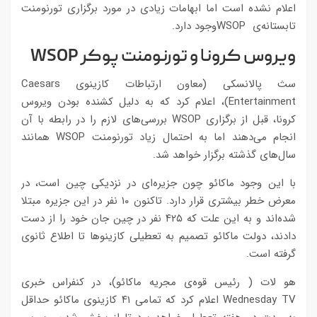
اعلام نشده است اما ابهامات زیادی در مورد برگزاری تورنومنت
تابستانه‌ی WSOPوجود دارد.
ویروس کرونا و تورنومنت پوکر
WSOP
سث پالانسکی (معاون ارتباطات کازینوی Caesars
Entertainment)، اعلام کرد که به دلیل کشنده بودن ویروس
کرونا، قبل از برگزاری WSOP‌ بررسی‌‌های لازم را در رابطه با آن
انجام می‌دهند اما به احتمال زیاد تورنومنت WSOP همانند
سال‌های گذشته برگزار خواهد شد.
با این وجود ماکائو چون جزیره‌ای در نزدیکی چین است، در
معرض خطر بیشتری قرار دارد. تاکنون ۱۰ نفر در این جزیره مبتلا
شده‌اند و به این علت که ۴۲۵ نفر در چین جان خود را از دست
دادند، دولت ماکائو تصمیم به تعطیلی کازینوها تا اطلاع ثانوی
گرفته است.
هو لات ( رئیس قوه‌ی مجریه ماکائو)، در کنفراس خبری
Wednesday TV اعلام کرد که تمامی ۴۱ کازینوی ماکائو حداقل