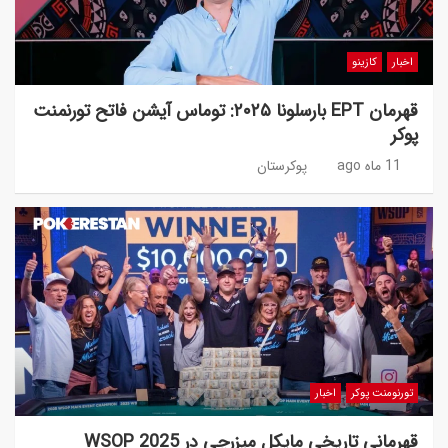
اخبار
کازینو
قهرمان EPT بارسلونا ۲۰۲۵: توماس آیشن فاتح تورنمنت
پوکر
11 ماه ago
پوکرستان
تورنومنت پوکر
اخبار
قهرمانی تاریخی مایکل میزرچی در WSOP 2025