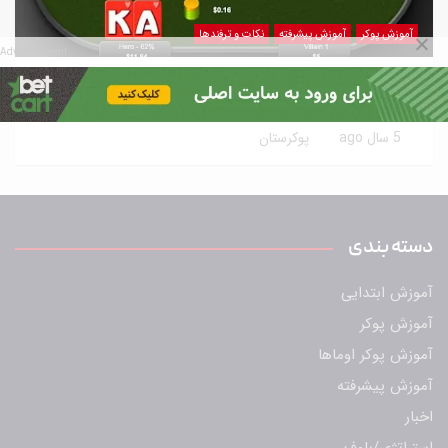
آموزش پوکر
آموزش پیشرفته
نکات و ترفندها
Advertisement
10 مورد آموزش حرفه ای پوکر بکاررفته‌شده توسط
طرفداران این سبک
5 سال ago
پوکرستان
دسته بندی
آموزش ابتدایی
آموزش پوکر
آموزش پوکر اوماها
آموزش پیشرفته
اخبار