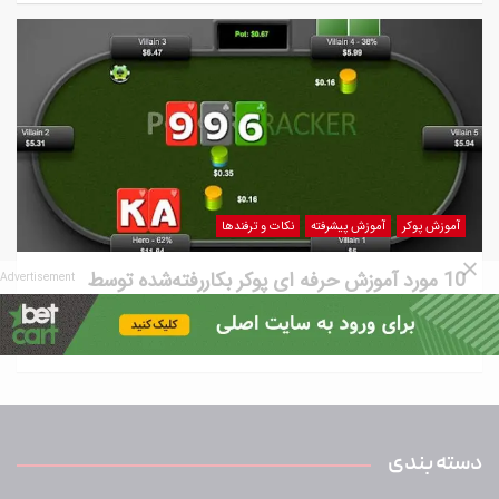
آموزش پوکر
آموزش پیشرفته
نکات و ترفندها
10 مورد آموزش حرفه ای پوکر بکاررفته‌شده توسط
Advertisement
طرفداران این سبک
5 سال ago
پوکرستان
دسته بندی