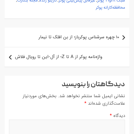
سبک Tight پوکر
غیرقابل پیش‌بینی پوکر
کازینو زنده
مجله بتکارت
محافظه‌کارانه پوکر
راهبری
۱۰ چهره سرشناس پوکرباز؛ از بن افلک تا نیمار
نوشته
واژه‌نامه پوکر از A تا Z؛ از آل-این تا رویال فلاش
دیدگاهتان را بنویسید
نشانی ایمیل شما منتشر نخواهد شد.
بخش‌های موردنیاز
علامت‌گذاری شده‌اند
*
دیدگاه
*