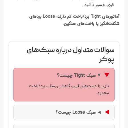
قوی جسور باشید.
آماتورهای Tight برد/باخت کم دارند؛ Loose بردهای
شگفت‌انگیز یا باخت‌های سنگین.
سوالات متداول درباره سبک‌های
پوکر
سبک Tight چیست؟
بازی با دست‌های قوی، کاهش ریسک، برد/باخت
محدود.
سبک Loose چیست؟