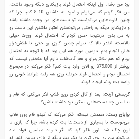
برد من بشه. اول اینکه احتمال فولد بازیکنای دیگه وجود داشت.
من فکر کردم که می‌تونم وانمود به داشتن 10-8 کنم، چرا که
چنین کارت‌هایی می‌تونست تو دست‌های من وجود داشته باشه
و بازیکنای دیگه به راحتی می‌تونستن اعتبار داشتن این دست رو
به من بدن. درنتیجه حس کردم که احتمال فولد اون‌ها خیلی
بالاست، انقدر بالا که بتونم چنین کاری رو حتی با فلاش‌دراو
خالی انجام بدم. دومین مورد هم این بود که با توجه به احتمال
بردم که هم فلاش‌دراو و هم گات‌شات دارم آیا منطقی نیست که
بیشتر از 75,000$ رو الان وارد پات کنم؟ فکر می‌کنم در مجموع
احتمال بردم و احتمال فولد حریف روی هم رفته شرایط خوبی رو
واسه بت زدنم ایجاد کردند.
کریستی آرنت:
بعد از کال کردن روی فلاپ فکر می‌کنی که فام و
بنیامین چه دست‌هایی ممکن بود داشته باشن؟
برایان رست:
مطمئن نیستم. فکر می‌کنم که کیدو فام روی فلاپ
می‌تونست با بسیاری از دست‌ها بت کرده باشه، چرا که بازی تا
اون چک شد. اون فکر کرد که اگر دیوید بنیامین فولد بده
می‌تونه من رو روی ترن با یک بت دیگه از بازی بیرون کنه، که