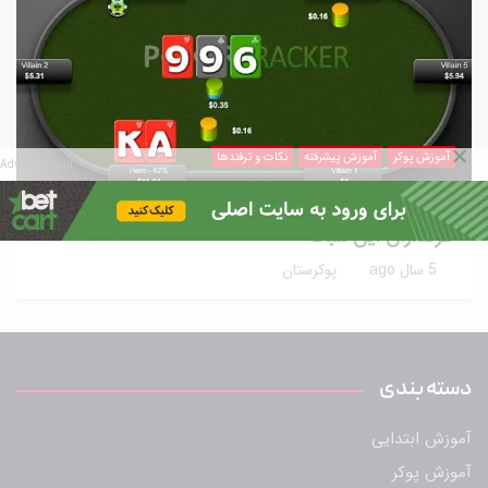
آموزش پوکر
آموزش پیشرفته
نکات و ترفندها
Advertisement
10 مورد آموزش حرفه ای پوکر بکاررفته‌شده توسط
طرفداران این سبک
5 سال ago
پوکرستان
دسته بندی
آموزش ابتدایی
آموزش پوکر