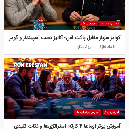
تحلیل دست‌ها
آموزش پوکر
کوادز سرباز مقابل پاکت آس؛ آنالیز دست اسپیندلر و گومز
8 ماه ago
پوکرستان
آموزش پوکر
آموزش پوکر اوماها
آموزش پوکر اوماها ۴ کارته: استراتژی‌ها و نکات کلیدی