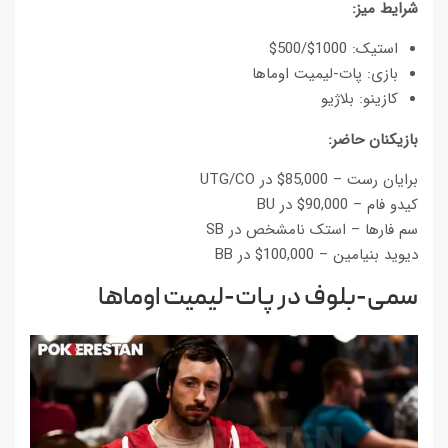
شرایط میز:
استیک: 1000$/500$
بازی: پات-لیمیت اوماها
کازینو: بلاژیو
بازیکنان حاضر:
برایان رست – 85,000$ در UTG/CO
کیدو فام – 90,000$ در BU
سم فارها – استک نامشخص در SB
دیوید بنیامین – 100,000$ در BB
سمی-بلوف در پات-لیمیت اوماها