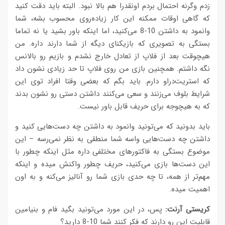
زدم وگرنه احتمال بردم اونقدرا هم بالا نبود. البته باید دقت کنید
که گاهی اوقات ممکنه این کار زیاده‌روی محسوب بشه، شما
وانمود به داشتن 10-8 می‌کنید، اما اینکه باور بشید یا نه تماما
بستگی به تصویری که بازیکنای دیگه از شما دارند داره. من
هیچوقت بعد از فلاپ از تعادل خارج نشدم و بازیم رو بالانس
نگه داشتم. همچنین بازی من روی فلاپ تا حد زیادی نشون داد
که استریت‌دراو دارم. باید بگم که بعضی وقتا افراد توی این
شرایط بلوف می‌زنند و سعی می‌کنند داشتن دستی رو نشون بدند
که به هیچوجه برای حریف قابل باور نیست.
باید بدونید که می‌تونید وانمود به داشتن چه دست‌هایی کنید و
داشتن چه دست‌هایی واسه شما منطقی به نظر نمی‌رسه – این
موضوع بستگی به فاکتورهای مختلفی داره مثل اینکه چطور با
این دست‌ها بازی می‌کنید، حریف چطور واکنش میده و اینکه
مهم‌تر از همه، تا چه حدی بازی شما رو آنالیز می‌کنه و به اون
اهمیت میده.
کریستی آرنت:
پس، در این مورد می‌تونید بگید فام و بنیامین
قابلیت این رو دارند که فکر کنند شما 10-8 دارید؟