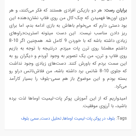
برایان رست:
هر دو بازیکن افرادی هستند که فکر می‌کنند، و هر
دوی اون‌ها فهمیدن که چک-کال من روی فلاپ نشان‌دهنده این
بود دستی دارم که می‌خوام باهاش به بازی ادامه بدم، اما برای
ریز دادن مناسب نیست. این دست میتونه استریت‌دراوهای
زیادی داشته باشه که با خوردن 9 کامل شه. همچنین اگر 10-8
داشتم مطمئنا روی ترن پات میزدم. درنتیجه با توجه به بازیم
روی فلاپ و ترن، من یک تصویر به وجود آوردم و دیگران رو به
این سمت بردم که باورش کنند. دست‌های زیادی وجود نداشت
که جلوی 10-8 شانس برد داشته باشه، من فلاش‌ناتس دراو رو
بسته بودم و این موضوع باز هم سمی-بلوف را بسیار کارآمد
می‌کرد.
امیدواریم که از این آموزش پوکر پات-لیمیت اوماها لذت برده
باشید، با آرزوی موفقیت.
بلوف در پوکر
پات-لیمیت اوماها
تحلیل دست
سمی بلوف
,
,
,
Tags: