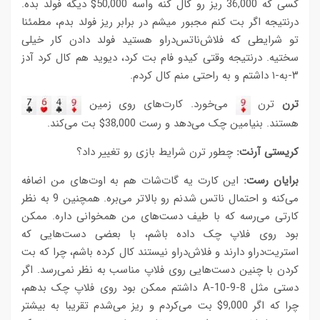
کسی که 36,000 ریز رو کال کنه واسه 50,000$ دیگه فولد بده.
درنتیجه اگر بت کنم مجبور میشم در برابر ریز فولد بدم، مطمئنا
تو شرایطی که فلاش‌ناتس‌دراو هستید فولد دادن کار خیلی
سختیه. درنتیجه وقتی کیدو فام بت کرد، دیوید هم کال کرد آدز
۳-به-۱ داشتم و به راحتی منم کال کردم.
ترن
ترن
می‌خورد. کارت‌های روی زمین
هستند. بنیامین چک می‌دهد و رست 38,000$ بت می‌کند.
کریستی آرنت:
چطور ترن شرایط بازی رو تغییر داد؟
برایان رست:
این کارت یه گات‌شات هم به اوت‌های من اضافه
می‌کنه و احتمال ناتس شدنم رو بالاتر می‌بره. همچنین 9 به نظر
کارتی می‌رسه که با طیف دست‌های من همخوانی داره. ممکن
بود روی فلاپ چک داده باشم، با بعضی دست‌هایی که
استریت‌دراو دارند و فلاش‌دراو نیستند کال کرده باشم، چرا که بت
کردن با چنین دست‌هایی روی فلاپ مناسب به نظر نمی‌رسد. اگر
دستی مثل A-10-9-8 داشتم ممکن بود روی فلاپ چک بدهم،
چرا که اگر 9,000$ بت می‌کردم و ریز می‌شدم تقریبا به بیشتر