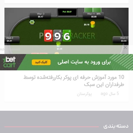
Advertisement
آموزش پوکر
آموزش پیشرفته
نکات و ترفندها
10 مورد آموزش حرفه ای پوکر بکاررفته‌شده توسط
طرفداران این سبک
5 سال ago
پوکرستان
دسته بندی