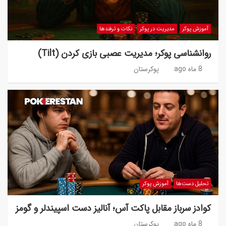
آموزش پوکر
مدیریت در پوکر
نکات و ترفندها
روانشناسی پوکر؛ مدیریت عصبی بازی کردن (Tilt)
8 ماه ago
پوکرستان
تحلیل دست‌ها
آموزش پوکر
کوادز سرباز مقابل پاکت آس؛ آنالیز دست اسپیندلر و گومز
8 ماه ago
پوکرستان