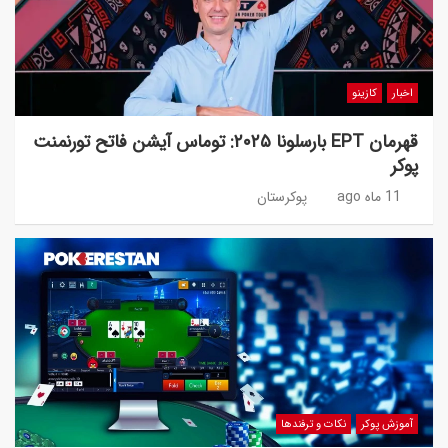
اخبار
کازینو
قهرمان EPT بارسلونا ۲۰۲۵: توماس آیشن فاتح تورنمنت
پوکر
11 ماه ago
پوکرستان
آموزش پوکر
نکات و ترفندها