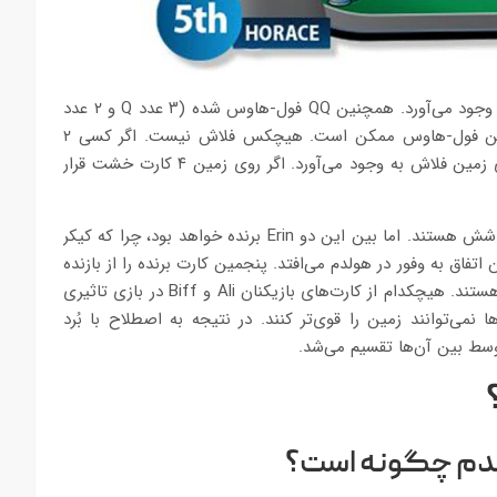
دقت کنید که بهترین دست در این شرایط 66 است که کاره ۶ را به وجود می‌آورد. همچنین QQ فول-هاوس شده (۳ عدد Q و ۲ عدد
6) و دومین دست قوی بازی محسوب می‌شود. این دست بالاترین فول-هاوس ممکن است. هیچکس فلاش نیست. اگر کسی ۲
کارت خشت در دست خود داشت، ترکیب آن با ۳ کارت خشت روی زمین فلاش به وجود می‌آورد. اگر روی زمین ۴ کارت خشت قرار
به دست‌های Horace و Erin نگاه کنید. هر دو بازیکن دوپیر آس و شش هستند. اما بین این دو Erin برنده خواهد بود، چرا که کیکر
ویین (Q) محسوب می‌شود. این اتفاق به وفور در هولدم می‌افتد. پنجمین کارت برنده را از بازنده
جدا می‌کند. همچنین دو بازیکن Chou و Miko نیز دوپیر ضعیف‌تر هستند. هیچکدام از کارت‌های بازیکنان Ali و Biff در بازی تاثیری
می‌شود. آن‌ها نمی‌توانند زمین را قوی‌تر کنند. در نتیجه به اصطلاح با بُرد
لدم چگونه است؟