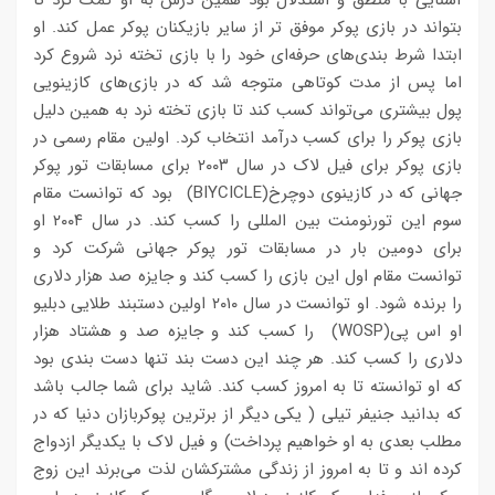
آشنایی با منطق و استدلال بود همین درس به او کمک کرد تا
بتواند در بازی پوکر موفق تر از سایر بازیکنان پوکر عمل کند. او
ابتدا شرط بندی‌های حرفه‌ای خود را با بازی تخته نرد شروع کرد
اما پس از مدت کوتاهی متوجه شد که در بازی‌های کازینویی
پول بیشتری می‌تواند کسب کند تا بازی تخته نرد به همین دلیل
بازی پوکر را برای کسب درآمد انتخاب کرد. اولین مقام رسمی در
بازی پوکر برای فیل لاک در سال ۲۰۰۳ برای مسابقات تور پوکر
جهانی که در کازینوی دوچرخ(BIYCICLE) بود که توانست مقام
سوم این تورنومنت بین المللی را کسب کند. در سال ۲۰۰۴ او
برای دومین بار در مسابقات تور پوکر جهانی شرکت کرد و
توانست مقام اول این بازی را کسب کند و جایزه‌ صد هزار دلاری
را برنده شود. او توانست در سال ۲۰۱۰ اولین دستبند طلایی دبلیو
او اس پی(WOSP) را کسب کند و جایزه‌ صد و هشتاد هزار
دلاری را کسب کند. هر چند این دست بند تنها دست بندی بود
که او توانسته تا به امروز کسب کند. شاید برای شما جالب باشد
که بدانید جنیفر تیلی ( یکی دیگر از برترین پوکربازان دنیا که در
مطلب بعدی به او خواهیم پرداخت) و فیل لاک با یکدیگر ازدواج
کرده اند و تا به امروز از زندگی مشترکشان لذت می‌برند این زوج