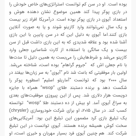
بوده است. او در سن کم توانست استراتژی‌های خاص خودش را
در بازی پوکر پیدا کند همین موضوع نشان دهنده‌ هوش و
استعداد آیوی در بازی پوکر بوده است. درآمریکا افراد زیر بیست
و یک سال نمی‌توانند وارد کازینو شوند و یا به صورت آنلاین
بازی کنند.اما آیوی به دلیل این که در سن پایین با این بازی
آشنا شده بود و علاقه‌ شدیدی که به این بازی داشت قبل از سن
بیست و یک سالگی با استفاده از کارت شناسایی جعلی وارد
کازینو می‌شد و شرط‌هایش را می‌بست به همین دلیل تا مدت‌ها
با نام جعلی اش که “جروم گراهام” بوده است، شناخته می‌شد.
اولین بار موفقیتی که باعث شد نام “آیوی” به سر زبان‌ها بیفتد در
سال ۲۰۰۰ بود که توانست “آماریلو اسلیم” اسطوره‌ پوکر را
شکست دهد و برنده‌ دستبند طلای “wsop” همراه با جایزه‌
دویست هزار دلاری شد. پس از این پیروزی موفقیت‌های بعدی
به سراغ آیوی آمد. او بیش از ده دستبند طلا “wosp” توانسته
کسب کند. در سال ۲۰۱۵، او برای شرکت خودروسازی (chrysler)
یک تبلیغ بازی کرد مضمون این تبلیغ این بود: آمریکایی‌های
سخت کوش همیشه برنده هستند. آیوی توانست در این تبلیغ
شرکت کند. هم چنین آیوی فرد بسیار مهربان و خیری است، او