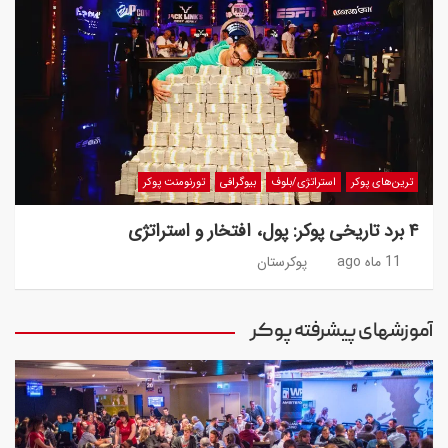
ترین‌های پوکر
استراتژی/بلوف
بیوگرافی
تورنومنت پوکر
۴ برد تاریخی پوکر: پول، افتخار و استراتژی
11 ماه ago
پوکرستان
آموزشهای پیشرفته پوکر