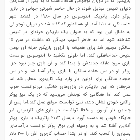
بازیکنی که در دوران نوجوانی علاقه داشت تا به یکی از ستارگان
دنیای تنیس تبدیل شود، در حال حاضر شهرتی جهانی در بازی
پوکر دارد. پاتریک آنتونیوس در سال ۱۹۸۰ در فنلاند شهر
هلسینکی به دنیا آمد. او همانطور که گفته شد در دوران نوجوانی
به دنبال این بود که به عنوان یک بازیکن حرفه‌ای در تنیس
شناخته شود اما به خاطر آسیب دیدگی که داشت در سن ۱۵
سالگی مجبور شد برای همیشه با آرزوی بازیکن حرفه ای بودن
تنیس خداحافظی کند. اما طولی نکشید تا آنتونیوس توانست
بازی مورد علاقه‌ جدیدش را پیدا کند و آن بازی چیز نبود جزء
پوکر. او در سن هفده سالگی با بازی پوکر آشنا شد و در سن
هجده سالگی برای اولین بار وارد یک کازینوی محلی شد اما
هرچقدر که این بازیکن در بازی‌های خانگی می‌توانست خوب
عمل کند اما هنگامی که نوبتش می‌رسید که در یک میز پوکر
واقعی خودی نشان دهد، نمی توانست موفق عمل کند.اما پس از
چندین بار آزمون و خطا توانست در بازی‌های کازینویی نیز
جایگاه خوبی به دست آورد. درسال ۲۰۰۳ پاتریک با بازی پوکر
آنلاین آشنا شد و به وسیله این نوع پوکر توانست درآمدهای
بسیاری را کسب کند. او در ابتدا حساب کاربری اش را ۲۰۰ دلار