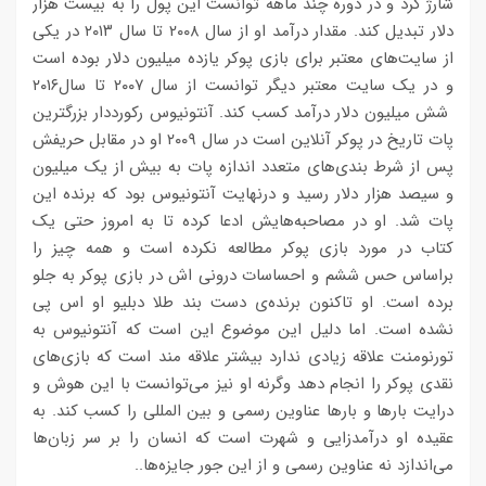
شارژ کرد و در دوره‌ چند ماهه توانست این پول را به بیست هزار
دلار تبدیل کند. مقدار درآمد او از سال ۲۰۰۸ تا سال ۲۰۱۳ در یکی
از سایت‌های معتبر برای بازی پوکر یازده میلیون دلار بوده است
و در یک سایت معتبر دیگر توانست از سال ۲۰۰۷ تا سال۲۰۱۶
شش میلیون دلار درآمد کسب کند. آنتونیوس رکورددار بزرگترین
پات تاریخ در پوکر آنلاین است در سال ۲۰۰۹ او در مقابل حریفش
پس از شرط بندی‌های متعدد اندازه‌ پات به بیش از یک میلیون
و سیصد هزار دلار رسید و درنهایت آنتونیوس بود که برنده‌ این
پات شد. او در مصاحبه‌هایش ادعا کرده تا به امروز حتی یک
کتاب در مورد بازی پوکر مطالعه نکرده است و همه چیز را
براساس حس ششم و احساسات درونی اش در بازی پوکر به جلو
برده است. او تاکنون برنده‌ی دست بند طلا دبلیو او اس پی
نشده است. اما دلیل این موضوع این است که آنتونیوس به
تورنومنت علاقه زیادی ندارد بیشتر علاقه مند است که بازی‌های
نقدی پوکر را انجام دهد وگرنه او نیز می‌توانست با این هوش و
درایت بارها و بارها عناوین رسمی و بین المللی را کسب کند. به
عقیده او درآمدزایی و شهرت است که انسان را بر سر زبان‌ها
می‌اندازد نه عناوین رسمی و از این جور جایزه‌ها..