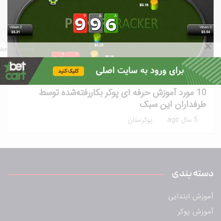
Advertisement
آموزش پوکر
آموزش پیشرفته
نکات و ترفندها
10 مورد آموزش حرفه ای پوکر بکاررفته‌شده توسط
طرفداران این سبک
5 سال ago
پوکرستان
دسته بندی
آموزش ابتدایی
آموزش پوکر