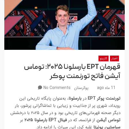
اخبار
کازینو
قهرمان EPT بارسلونا ۲۰۲۵: توماس
آیشن فاتح تورنمنت پوکر
11 ماه ago
پوکرستان
No Comments
تورنمنت پوکر EPT
در
بارسلونا
، به‌عنوان پایگاه تاریخی این
رویداد، شهری پر از جذابیت و زیبایی با تماشاگرانی پرشور، بار
دیگر صحنه قهرمانی‌های تاریخی بود و در سال ۲۰۲۵ با درخشش
توماس آیشن
از فرانسه، که در
فینال EPT بارسلونا ۲۰۲۵
بر
سباستین یونیتا
غلبه کرد، این میراث را ادامه داد.