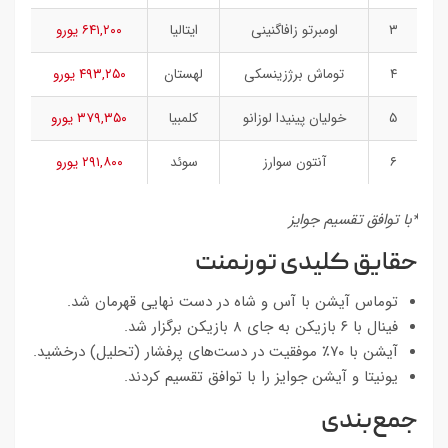
۳
اومبرتو زافاگنینی
ایتالیا
۶۴۱,۲۰۰ یورو
۴
توماش برژزینسکی
لهستان
۴۹۳,۲۵۰ یورو
۵
خولیان پینیدا لوزانو
کلمبیا
۳۷۹,۳۵۰ یورو
۶
آنتون سوارز
سوئد
۲۹۱,۸۰۰ یورو
*با توافق تقسیم جوایز
حقایق کلیدی تورنمنت
توماس آیشن با آس و شاه در دست نهایی قهرمان شد.
فینال با ۶ بازیکن به جای ۸ بازیکن برگزار شد.
آیشن با ۷۰٪ موفقیت در دست‌های پرفشار (تحلیل) درخشید.
یونیتا و آیشن جوایز را با توافق تقسیم کردند.
جمع‌بندی