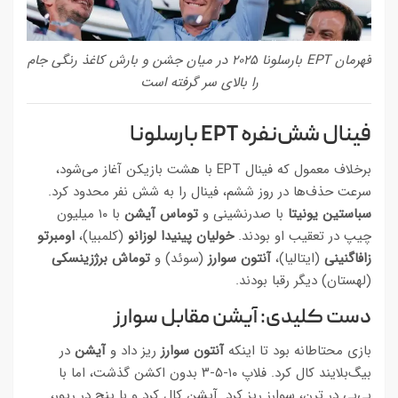
قهرمان EPT بارسلونا ۲۰۲۵ در میان جشن و بارش کاغذ رنگی جام
را بالای سر گرفته است
فینال شش‌نفره EPT بارسلونا
برخلاف معمول که فینال EPT با هشت بازیکن آغاز می‌شود،
سرعت حذف‌ها در روز ششم، فینال را به شش نفر محدود کرد.
سباستین یونیتا
با صدرنشینی و
توماس آیشن
با ۱۰ میلیون
چیپ در تعقیب او بودند.
خولیان پینیدا لوزانو
(کلمبیا)،
اومبرتو
زافاگنینی
(ایتالیا)،
آنتون سوارز
(سوئد) و
توماش برژزینسکی
(لهستان) دیگر رقبا بودند.
دست کلیدی: آیشن مقابل سوارز
بازی محتاطانه بود تا اینکه
آنتون سوارز
ریز داد و
آیشن
در
بیگ‌بلایند کال کرد. فلاپ ۱۰-۵-۳ بدون اکشن گذشت، اما با
بی‌بی در ترن، سوارز ریز کرد. آیشن کال کرد و با پنج در ریور،