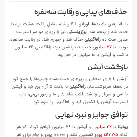
حذف‌های پیاپی و رقابت سه‌نفره
با بالا رفتن بلایندها،
لوزانو
با ۴ و شاه مقابل پاکت هشت یونیتا
حذف شد و پنجم شد.
برژزینسکی
نیز با رویای دو سر استریت
مقابل ست ده
زافاگنینی
حذف شد و چهارم شد. در رقابت سه‌نفره،
یونیتا با
۲۷ میلیون
چیپ صدرنشین بود، زافاگنینی ۲۳ میلیون
داشت و آیشن با ۱۰ میلیون در قعر بود.
بازگشت آیشن
آیشن با بازی منطقی و ریزهای حساب‌شده چیپ‌ها را جمع کرد.
در لحظه سرنوشت‌ساز،
زافاگنینی
با پاکت ۵ آل-این کرد و آیشن
با آس و سرباز وارد شد. فلاپ شاه، ۸ و ۱۰ و ریور بی‌بی، تاپ
استریت آیشن را تکمیل کرد و زافاگنینی را سوم کرد.
توافق جوایز و نبرد نهایی
یونیتا
با
۳۲ میلیون
و
آیشن
با ۲۹ میلیون توافق کردند که هر
کدام
۱,۱۱۷,۱۷۵ یورو
تضمین کنند و ۱۰۰,۰۰۰ یورو و جام برای نفر