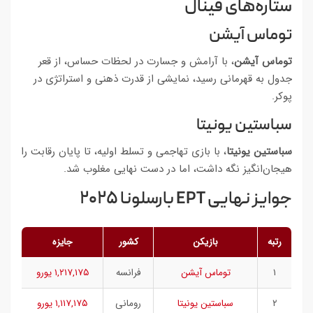
ستاره‌های فینال
توماس آیشن
توماس آیشن
، با آرامش و جسارت در لحظات حساس، از قعر
جدول به قهرمانی رسید، نمایشی از قدرت ذهنی و استراتژی در
پوکر.
سباستین یونیتا
سباستین یونیتا
، با بازی تهاجمی و تسلط اولیه، تا پایان رقابت را
هیجان‌انگیز نگه داشت، اما در دست نهایی مغلوب شد.
جوایز نهایی EPT بارسلونا ۲۰۲۵
رتبه
بازیکن
کشور
جایزه
۱
توماس آیشن
فرانسه
۱,۲۱۷,۱۷۵ یورو
۲
سباستین یونیتا
رومانی
۱,۱۱۷,۱۷۵ یورو