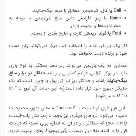
Call یا کال
: شرطبندی مطابق با مبلغ بیگ-بلایند.
Raise یا رِیز
: افزایش دادن مبلغ شرطبندی با توجه به
محدودیت‌ها و لیمیت بازی.
Fold یا فولد
: ریختن کارت و خارج شدن از دست.
اگر یک بازیکن فولد را انتخاب کند، دیگر نمی‌تواند وارد دست
شود و برنده دست نخواهد بود.
مقداری که یک بازیکن می‌تواند ریز دهد بستگی به نوع بازی
دارد. در پوکر تگزاس هولدم کمترین ریز باید
حداقل دو برابر مبلغ
بیگ-بلایند
باشد، و حداکثر ریز نیز کل پول یا چیپی است که یک
بازیکن جلوی خود قرار داده است(به این حالت
آل-این
یا “all-
in” گفته می‌شود).
این فرم بازی نو-لیمیت یا “no-limit” به معنی بدون محدودیت
نامیده می‌شود. فرم‌های دیگری نیز وجود دارند، مثل پات-لیمیت
(pot-limit) که حداکثر ریز در آن به اندازه پولی است که در پات
قرار دارد. البته فعلا نیاز نیست درگیر پیچیدگی‌های لیمیت شوید