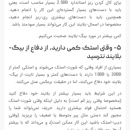
برای کال کردن ریز استاندارد 2.5BB بسیار مناسب است، یعنی
باید با دست‌های بسیار گسترده‌ای این کار را انجام دهید.
همچنین باید با دست‌های بیشتری ری-ریز انجام دهید،
مخصوصا در اسمال-بلایند این کار می‌تواند بسیار سودمند باشد.
کمی بیشتر در مورد بیگ-بلایند صحبت می‌کنیم…
۵- وقتی استک کمی دارید، از دفاع از بیگ-
بلایند نترسید
بسیاری از افراد وقتی که شورت-استک می‌شوند و استکی کمتر از
20BB یا 15BB دارند با دست‌های کمتر و بسیار تایت از بیگ-
بلایند خود دفاع می‌کنند، اما در حقیقت برعکس عمل می‌کنند.
در این شرایط باید بسیار بیشتر از بلایند خود دفاع کنید
(مخصوصا وقتی ریز کم است) به دلیل اینکه وقتی شورت-استک
هستید احتمال فولد بیشتری دارید. حریف نمی‌تواند شما را
مجبور کند دستی مثل پیر متوسط یا ضعیف را بریزید (وقتی
دیپ-استک باشید این کار ممکن است)، و می‌داند که با بیشتر
آن‌ها روی فلاپ آل-این می‌زنید.