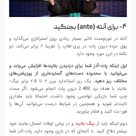
۴- برای آنته (
ante
) بجنگید
آنته در تورنومنت تاثیر بسیار زیادی روی استراتژی می‌گذارد و
پول مرده درون پات در پری-فلاپ را تقریبا ۲ برابر می‌کند، دو
نکته در این مورد وجود دارد.
اول اینکه پات-آدز شما برای دزدیدن بلایندها افزایش می‌یابد و
می‌توانید با محدوده دست‌های گسترده‌تری از پوزیشن‌های
مختلف ریز دهید.
یک ریز استاندارد بین ۲ تا ۲.۵ برابر بیگ-
بلایند با هدف برد 2.4BB درون پات انجام می‌شود. اگر سمت
چپ شما بازیکن تهاجمی وجود داشت، احتمالا باید مقداری
تایت‌تر شوید و همچنین در شرایط درست می‌توانید آن‌ها را
فور-بت کنید و فشار بیاورید.
دوم اینکه باید از
بیگ-بلایند
و در برخی اوقات اسمال-بلایند خود
بیشتر دفاع کنید. با آنته‌ای که در بازی وجود دارد، پات-آدز شما